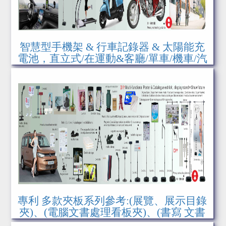
智慧型手機架 & 行車記錄器 & 太陽能充
電池，直立式/在運動&客廳/單車/機車/汽
車上安裝模式，參考圖案
專利 多款夾板系列參考:(展覽、展示目錄
夾)、(電腦文書處理看板夾)、(書寫 文書
板夾)、超市網架 [商店、辦活動、展覽、