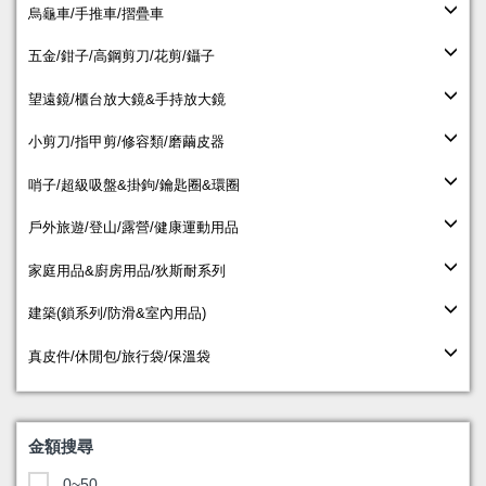
烏龜車/手推車/摺疊車
五金/鉗子/高鋼剪刀/花剪/鑷子
望遠鏡/櫃台放大鏡&手持放大鏡
小剪刀/指甲剪/修容類/磨繭皮器
哨子/超級吸盤&掛鉤/鑰匙圈&環圈
戶外旅遊/登山/露營/健康運動用品
家庭用品&廚房用品/狄斯耐系列
建築(鎖系列/防滑&室內用品)
真皮件/休閒包/旅行袋/保溫袋
金額搜尋
0~50