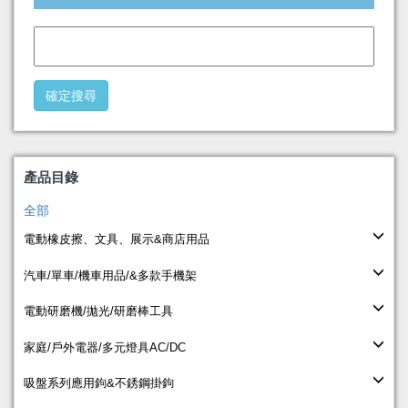
產品目錄
全部
電動橡皮擦、文具、展示&商店用品
汽車/單車/機車用品/&多款手機架
電動研磨機/拋光/研磨棒工具
家庭/戶外電器/多元燈具AC/DC
吸盤系列應用鉤&不銹鋼掛鉤