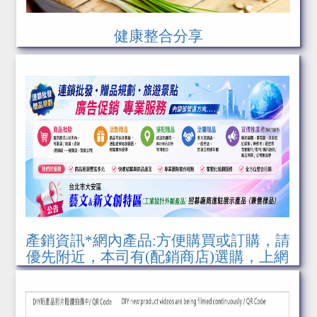
健康整合分享
產銷資訊*網內產品:方便購買或訂購，請
優先附近，本司有(配銷商店)選購，上網
購如果訂購多樣(多款)數量，合併運送，
可洽減少運費或免運費 04-7778206 /
lLINE 0910446561