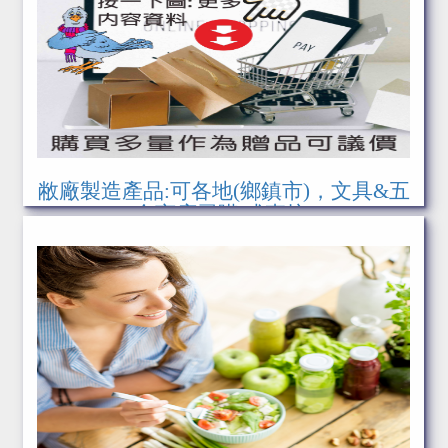
敝廠製造產品:可各地(鄉鎮市)，文具&五
金商店尋購,或直接(