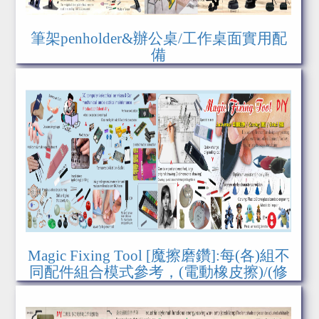
筆架penholder&辦公桌/工作桌面實用配
備
Magic Fixing Tool [魔擦磨鑽]:每(各)組不
同配件組合模式參考，(電動橡皮擦)/(修
指組)/(研磨 雕刻組)