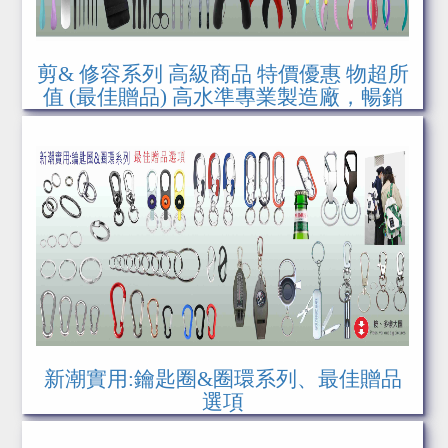
剪& 修容系列 高級商品 特價優惠 物超所
值 (最佳贈品) 高水準專業製造廠，暢銷
世界1百多國(日本、韓國、歐美、阿拉
伯、南美、非洲等.)
新潮實用:鑰匙圈&圈環系列、最佳贈品
選項