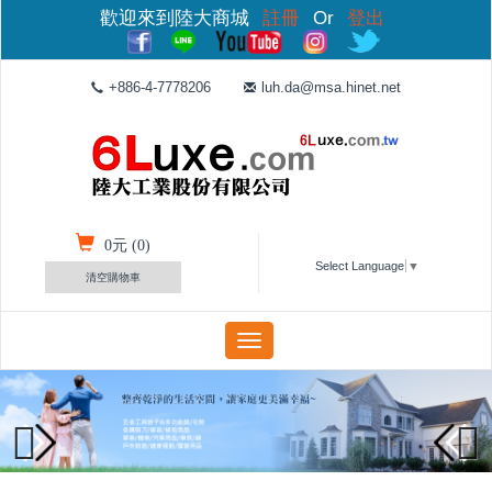
歡迎來到陸大商城
註冊
Or
登出
+886-4-7778206
luh.da@msa.hinet.net
0
元 (
0
)
Select Language
▼
清空購物車
Toggle
navigation
Previous
Next