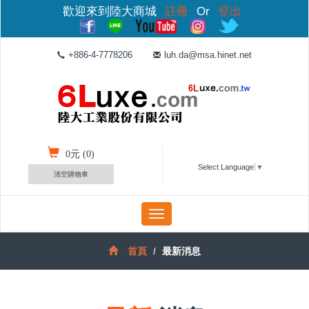
歡迎來到陸大商城
註冊
Or
登出
+886-4-7778206
luh.da@msa.hinet.net
0
元 (
0
)
Select Language
▼
清空購物車
Toggle
navigation
首頁
最新消息