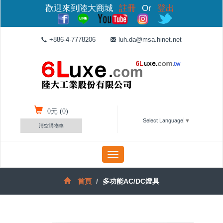
歡迎來到陸大商城
註冊
Or
登出
+886-4-7778206
luh.da@msa.hinet.net
0
元 (
0
)
Select Language
▼
清空購物車
Toggle
navigation
首頁
多功能AC/DC燈具