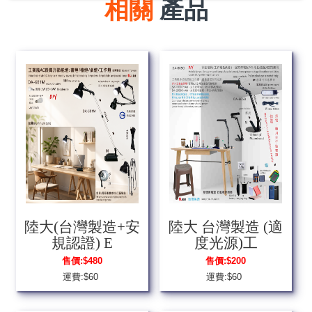
相關
產品
陸大(台灣製造+安
陸大 台灣製造 (適
規認證) E
度光源)工
售價:
$480
售價:
$200
運費:$60
運費:$60