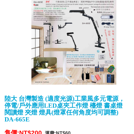
陸大 台灣製造 (適度光源)工業風多元電源，
停電/戶外應用LED桌夾工作燈 檯燈 書桌燈
閱讀燈 夾燈 燈具(燈罩任何角度均可調整)
DA-665E
售價:NT$200
運費:NT$60