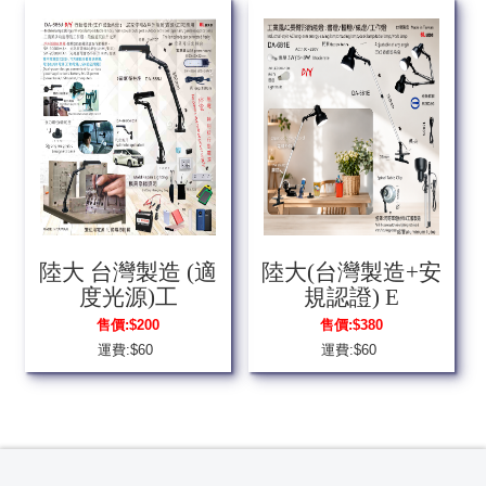
陸大 台灣製造 (適
陸大(台灣製造+安
度光源)工
規認證) E
售價:
$200
售價:
$380
運費:$60
運費:$60