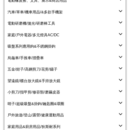
電動橡皮擦、文具、展示&商店用品
汽車/單車/機車用品/&多款手機架
電動研磨機/拋光/研磨棒工具
家庭/戶外電器/多元燈具AC/DC
吸盤系列應用鉤&不銹鋼掛鉤
烏龜車/手推車/摺疊車
五金/鉗子/高鋼剪刀/花剪/鑷子
望遠鏡/櫃台放大鏡&手持放大鏡
小剪刀/指甲剪/修容類/磨繭皮器
哨子/超級吸盤&掛鉤/鑰匙圈&環圈
戶外旅遊/登山/露營/健康運動用品
家庭用品&廚房用品/狄斯耐系列