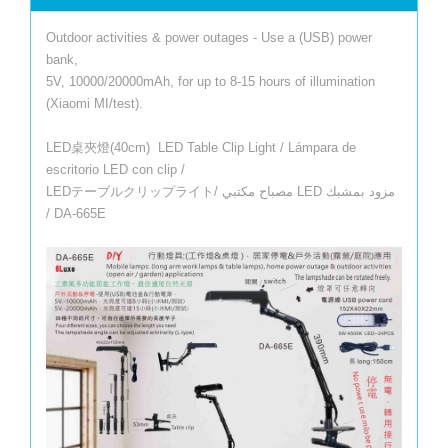
Outdoor activities & power outages - Use a (USB) power
bank,
5V, 10000/20000mAh, for up to 8-15 hours of illumination
(Xiaomi MI/test).
LED桌夾燈(40cm) LED Table Clip Light / Lámpara de
escritorio LED con clip /
LEDテーブルクリップライト/ مصباح مكتبي LED مزود بمشبك
/ DA-665E