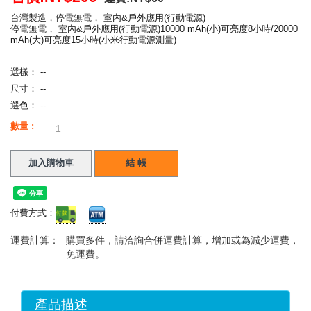
台灣製造，停電無電， 室內&戶外應用(行動電源)
停電無電， 室內&戶外應用(行動電源)10000 mAh(小)可亮度8小時/20000
mAh(大)可亮度15小時(小米行動電源測量)
選樣： --
尺寸： --
選色： --
數量 :
加入購物車
結 帳
付費方式：
運費計算：
購買多件，請洽詢合併運費計算，增加或為減少運費，
免運費。
產品描述